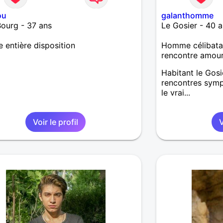
ou
galanthomme
Bourg - 37 ans
Le Gosier - 40 a
e entière disposition
Homme célibatai
rencontre amou
Habitant le Gosie
rencontres symp
le vrai...
Voir le profil
V