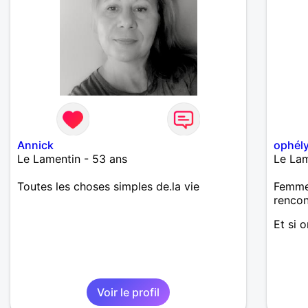
Annick
ophél
Le Lamentin - 53 ans
Le Lam
Toutes les choses simples de.la vie
Femme 
renco
Et si 
Voir le profil