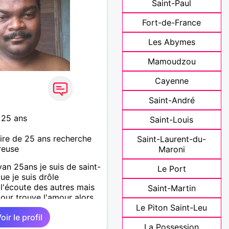
Saint-Paul
Fort-de-France
Les Abymes
Mamoudzou
Cayenne
Saint-André
 25 ans
Saint-Louis
re de 25 ans recherche
Saint-Laurent-du-
reuse
Maroni
yan 25ans je suis de saint-
Le Port
ue je suis drôle
 l'écoute des autres mais
Saint-Martin
 pour trouve l'amour alors
écider de qui je suis et si
Le Piton Saint-Leu
oir le profil
La Possession