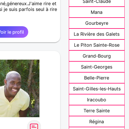
Saint-Claude
nné,génereux.J'aime rire et
i je suis parfois seul à rire
Mana
Gourbeyre
oir le profil
La Rivière des Galets
Le Piton Sainte-Rose
Grand-Bourg
Saint-Georges
Belle-Pierre
Saint-Gilles-les-Hauts
Iracoubo
Terre Sainte
Régina