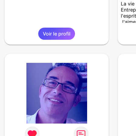
La vie
Entrep
l'espri
J'aime
la foi 
Voir le profil
conver
moment
voir o
Une ba