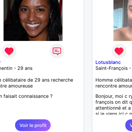
y
Lotusblanc
entin - 29 ans
Saint-François -
célibataire de 29 ans recherche
Homme célibatai
ntre amoureuse
rencontre amou
on faisait connaissance ?
Bonjour, moi c r
françois on dit q
attentionné et a
si je viens ici c
je te laisserais d
Voir le profil
V
sa te convient