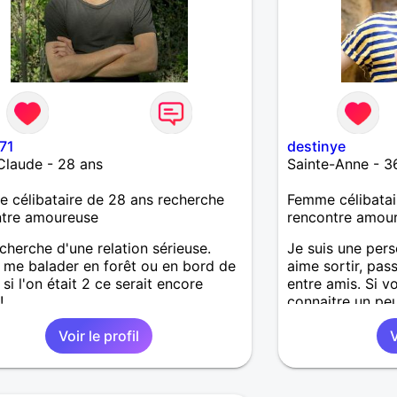
71
destinye
Claude - 28 ans
Sainte-Anne - 3
célibataire de 28 ans recherche
Femme célibatai
ntre amoureuse
rencontre amou
echerche d'une relation sérieuse.
Je suis une pers
 me balader en forêt ou en bord de
aime sortir, pa
 si l'on était 2 ce serait encore
entre amis. Si 
!
connaitre un peu
Voir le profil
V