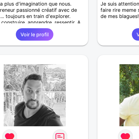
 a plus d'imagination que nous.
Je suis attentio
reneur passionné créatif avec de
faire rire meme s
t... toujours en train d'explorer.
de mes blagues!
 construire, apprendre, ressentir. A
intense et simple: une belle
Voir le profil
V
sation, une idée qui nait, un
 qui compte. Si tu es curieurse de
u ca peut mener. On se rencontre ?
lade nature ? Un restau ?