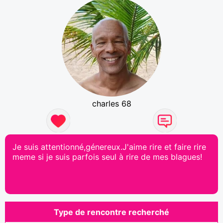
charles 68
Je suis attentionné,génereux.J'aime rire et faire rire
meme si je suis parfois seul à rire de mes blagues!
Type de rencontre recherché