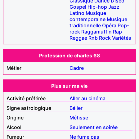
Classique
Dance
Disco
Gospel
Hip-hop
Jazz
Latino
Musique
contemporaine
Musique
traditionnelle
Opéra
Pop-
rock
Raggamuffin
Rap
Reggae
Rnb
Rock
Variétés
Profession de charles 68
Métier
Cadre
Plus sur ma vie
Activité préférée
Aller au cinéma
Signe astrologique
Bélier
Origine
Métisse
Alcool
Seulement en soirée
Fumeur
Ne fume pas