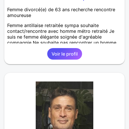
Femme divorcé(e) de 63 ans recherche rencontre
amoureuse
Femme antillaise retraitée sympa souhaite
contact/rencontre avec homme métro retraité Je
suis ne femme élégante soignée d'agréable
compagnie Ne souhaite pas rencontrer un homme
barbu moustachu tatoué - pas trop ventru Ancienne
Voir le profil
sportive, je pratique encore régulièrement la marche
pour le bien être J'aime voyager - les croisières.....