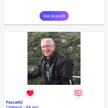
Voir le profil
Pascal62
Chabeuil
-
64 ans