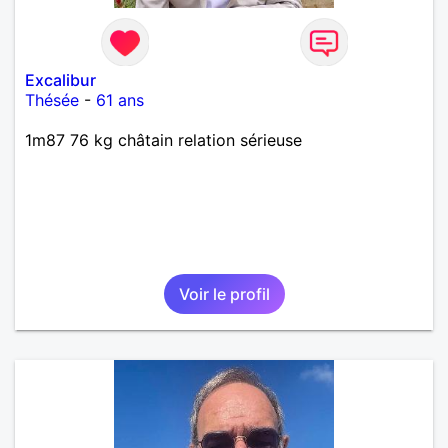
bien dramatique ! Du moins je le pense……Je suis un
homme facile à vivre. À vous si vous le souhaitez,
d’apprendre à me connaître davantage. J’en serai
ravi….A très bientôt je l’espère.
Excalibur
Thésée
-
61 ans
1m87 76 kg châtain relation sérieuse
Voir le profil