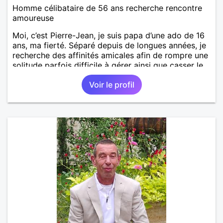
Homme célibataire de 56 ans recherche rencontre
amoureuse
Moi, c’est Pierre-Jean, je suis papa d’une ado de 16
ans, ma fierté. Séparé depuis de longues années, je
recherche des affinités amicales afin de rompre une
solitude parfois difficile à gérer ainsi que casser le
vague à l’âme. L’amitié reste extrêmement
Voir le profil
importante à mes yeux mais peut se décliner en des
sentiments plus puissants. « Le temps fera son
œuvre » disait Arthur Schopenhauer, philosophe
allemand que j’adore. J’aime discuter sans pour
autant être trop locace. Je suis bourré de qualités
avec très peu de défauts. Je suis altruiste,
bienveillant, empathique, attentionné, honnête,
respectueux, doux de caractère et compréhensif : je
laisse « glisser » beaucoup de choses. Mais ne vous
m’éprenez pas Mesdames, si une personne que
j’aime me trahit une fois, il n’y aura pas de seconde
chance et je l’effacerai à « vitam eternam ».
Néanmoins, je suis un tout petit peu maniaque ainsi
qu’impatient. J’essaye de faire des efforts. Rien de