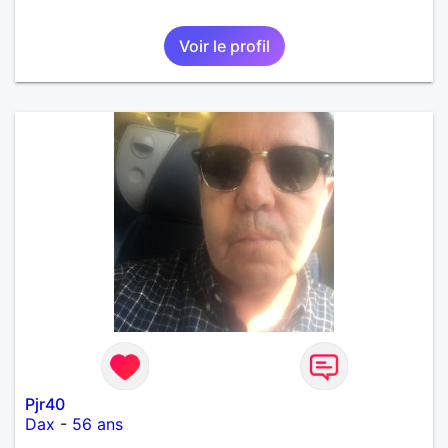
Voir le profil
Pjr40
Dax
-
56 ans