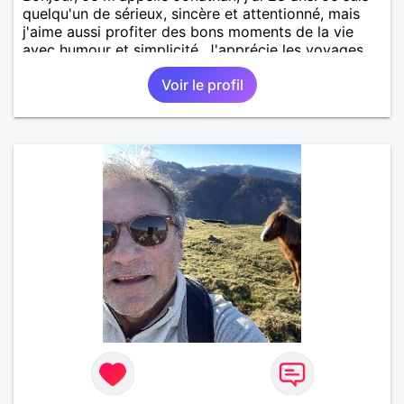
quelqu'un de sérieux, sincère et attentionné, mais
j'aime aussi profiter des bons moments de la vie
avec humour et simplicité. J'apprécie les voyages,
les découvertes, les jeux vidéo et les moments de
Voir le profil
détente. Je suis à la recherche d'une personne
authentique avec qui partager de belles
expériences, construire une relation sérieuse basée
sur la confiance, le respect et la complicité. Si tu
apprécies les conversations sincères, les fous rires
et les personnes qui savent ce qu'elles veulent,
n'hésite pas à venir discuter. Au plaisir de faire
connaissance !