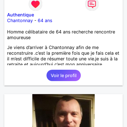
Authentique
Chantonnay
-
64 ans
Homme célibataire de 64 ans recherche rencontre
amoureuse
Je viens d’arriver à Chantonnay afin de me
reconstruire .c’est la première fois que je fais cela et
il m’est difficile de résumer toute une vie.je suis à la
retraite et aujourd’hui c’est mon anniversaire
!J’aimerais rencontrer quelqu’un qui partage les
Voir le profil
mêmes valeurs qui font de quelqu’un un être humain