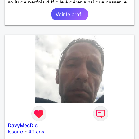
solitude parfois difficile à gérer ainsi que casser le
vague à l’âme. L’amitié reste extrêmement
Voir le profil
importante à mes yeux mais peut se décliner en des
sentiments plus puissants. « Le temps fera son
œuvre » disait Arthur Schopenhauer, philosophe
allemand que j’adore. J’aime discuter sans pour
autant être trop locace. Je suis bourré de qualités
avec très peu de défauts. Je suis altruiste,
bienveillant, empathique, attentionné, honnête,
respectueux, doux de caractère et compréhensif : je
laisse « glisser » beaucoup de choses. Mais ne vous
m’éprenez pas Mesdames, si une personne que
j’aime me trahit une fois, il n’y aura pas de seconde
chance et je l’effacerai à « vitam eternam ».
Néanmoins, je suis un tout petit peu maniaque ainsi
qu’impatient. J’essaye de faire des efforts. Rien de
bien dramatique ! Du moins je le pense……Je suis un
homme facile à vivre. À vous si vous le souhaitez,
d’apprendre à me connaître davantage. J’en serai
ravi….A très bientôt je l’espère.
DavyMecDici
Issoire
-
49 ans