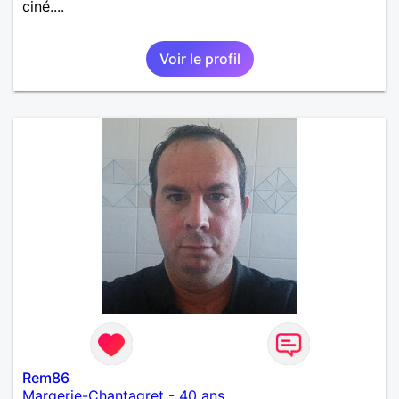
ciné....
Voir le profil
Rem86
Margerie-Chantagret
-
40 ans