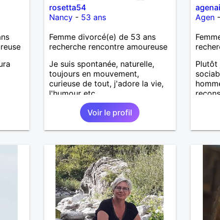
rosetta54
agena
Nancy
-
53 ans
Agen
ans
Femme divorcé(e) de 53 ans
Femme 
ureuse
recherche rencontre amoureuse
recher
ura
Je suis spontanée, naturelle,
Plutôt
toujours en mouvement,
sociab
curieuse de tout, j'adore la vie,
homme 
l'humour etc.
recons
solide 
Voir le profil