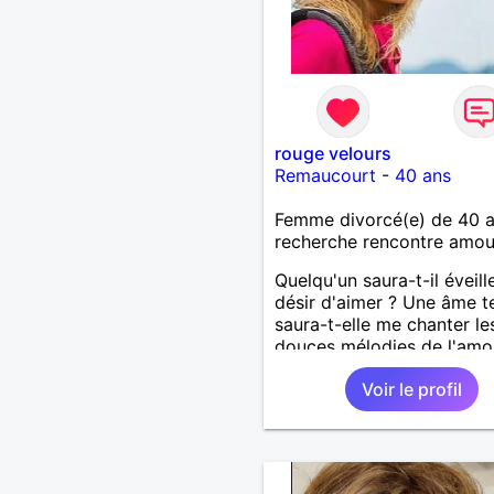
rouge velours
Remaucourt
-
40 ans
Femme divorcé(e) de 40 
recherche rencontre amo
Quelqu'un saura-t-il éveill
désir d'aimer ? Une âme t
saura-t-elle me chanter le
douces mélodies de l'amo
Je ne rêve pas trop mais j
Voir le profil
crois. La vie est faite
d'expérience et chacune 
grandie de plus en plus.