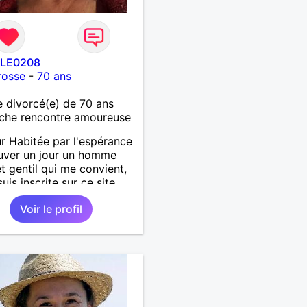
LE0208
rosse
-
70 ans
divorcé(e) de 70 ans
che rencontre amoureuse
r Habitée par l'espérance
uver un jour un homme
t gentil qui me convient,
uis inscrite sur ce site.
re ne pas y rester trop
Voir le profil
mps. Je suis une femme
ynamique, droite, franche,
use, très sensible, câline,
e les diners en amoureux
usique, le cinéma, les
ades, la mer, la plage, et
lies choses en général.