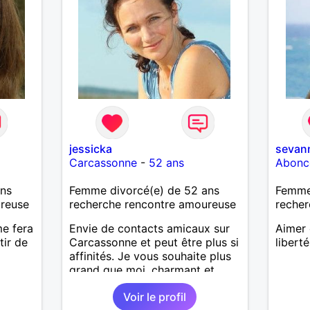
jessicka
sevan
Carcassonne
-
52 ans
Abonc
ans
Femme divorcé(e) de 52 ans
Femme
ureuse
recherche rencontre amoureuse
recher
me fera
Envie de contacts amicaux sur
Aimer 
tir de
Carcassonne et peut être plus si
liberté
affinités. Je vous souhaite plus
grand que moi, charmant et
surtout très aimant. Voila pour
Voir le profil
l'essentiel.