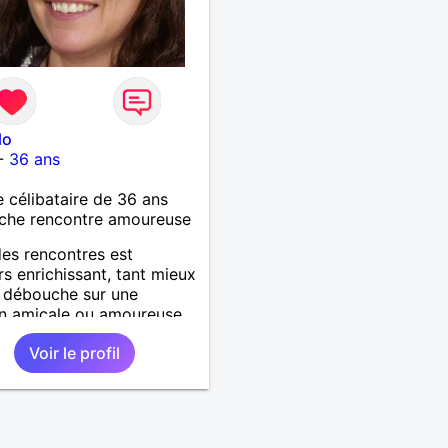
lo
-
36 ans
célibataire de 36 ans
che rencontre amoureuse
des rencontres est
rs enrichissant, tant mieux
a débouche sur une
on amicale ou amoureuse.
ûts et mes activités sont
Voir le profil
riés.