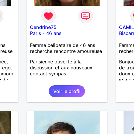
Cendrine75
CAMIL
Paris
-
46 ans
Biscar
ans
Femme célibataire de 46 ans
Femme 
ureuse
recherche rencontre amoureuse
recher
née,
Parisienne ouverte à la
Bonjou
r ego.
discussion et aux nouveaux
de tro
humour
contact sympas.
doux e
e de
je me s
ous
J'espè
Voir le profil
-moi
longte
très d
génére
j'ador
avec m
promen
les jo