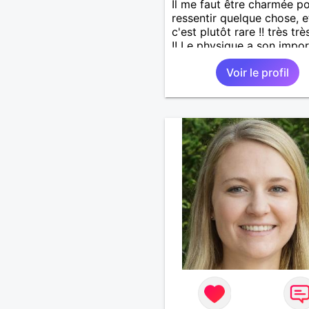
Il me faut être charmée p
ressentir quelque chose, e
c'est plutôt rare !! très trè
!! Le physique a son impo
même si ce n'est pas le se
Voir le profil
critère. Distingué, courtois
communicatif, drôle, intelli
Les bwabwas de services
m'insupportent !!! Je rech
des contacts résidant sur l'î
les échanges à distance n
pas dans mes prérogative