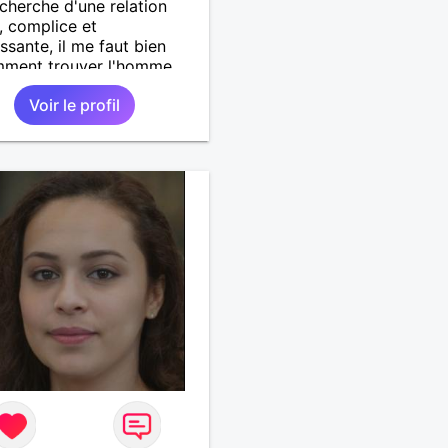
echerche d'une relation
, complice et
issante, il me faut bien
mment trouver l'homme
ura contribuer à ce
Voir le profil
r là.