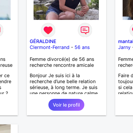
GÉRALDINE
manta
Clermont-Ferrand
-
56 ans
Jarny
ans
Femme divorcé(e) de 56 ans
Femme 
ureuse
recherche rencontre amicale
recher
er ce
Bonjour Je suis ici à la
Faire 
endre
recherche d’une belle relation
toujou
s
sérieuse, à long terme. Je suis
si cel
ur ?
une personne de nature calme,
relati
'y
curieuse, un brin d’aventure,
Mes go
Voir le profil
amoureuse de la nature et des
très va
nous
grands espaces ainsi que des
voyages. Je recherche une
relation bienveillante basé sur
quelques valeurs humaines, une