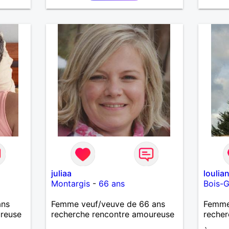
juliaa
loulia
Montargis
-
66 ans
Bois-G
ans
Femme veuf/veuve de 66 ans
Femme
ureuse
recherche rencontre amoureuse
recher