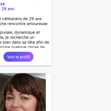
ize
-
29 ans
célibataire de 29 ans
che rencontre amoureuse
 joviale, dynamique et
le, je recherche un
bien dans sa tête afin de
truire quelque chose de
!
Voir le profil