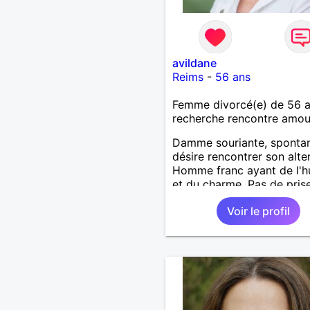
avildane
Reims
-
56 ans
Femme divorcé(e) de 56 
recherche rencontre amo
Damme souriante, sponta
désire rencontrer son alte
Homme franc ayant de l'
et du charme. Pas de pris
tête, que du bonheur. Si v
Voir le profil
vous reconnaissez, faites
un petit signe.