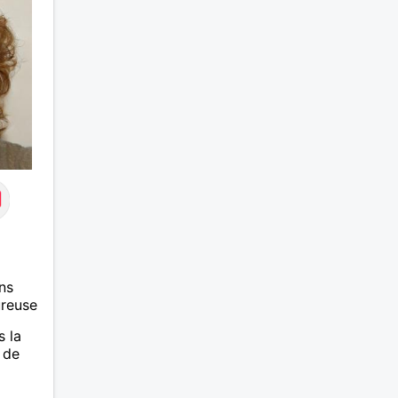
vague d’amour et de bonheur à
partager en toute simplicité. Ma
recherche est basé sur mon
secteur géographique du puy de
dôme. Photos récentes.
Géraldine.
ns
ureuse
s la
 de