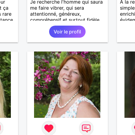
our
Je recherche l'homme qui saura
À la r
t ça
me faire vibrer, qui sera
simple
s rare
attentionné, généreux,
enrich
rtance,
compréhensif et surtout fidèle.
évide
ul
qui sa
Voir le profil
,
bonheu
gent...
erche
le ...
e sont
s