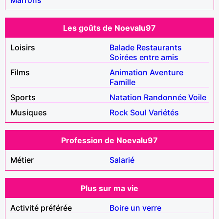
Les goûts de Noevalu97
Loisirs
Balade
Restaurants
Soirées entre amis
Films
Animation
Aventure
Famille
Sports
Natation
Randonnée
Voile
Musiques
Rock
Soul
Variétés
Profession de Noevalu97
Métier
Salarié
Plus sur ma vie
Activité préférée
Boire un verre