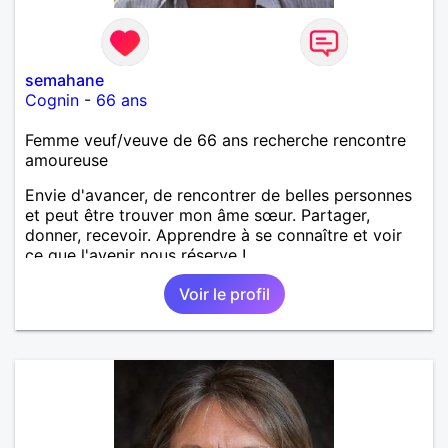
semahane
Cognin
-
66 ans
Femme veuf/veuve de 66 ans recherche rencontre
amoureuse
Envie d'avancer, de rencontrer de belles personnes
et peut être trouver mon âme sœur. Partager,
donner, recevoir. Apprendre à se connaître et voir
ce que l'avenir nous réserve !
Voir le profil