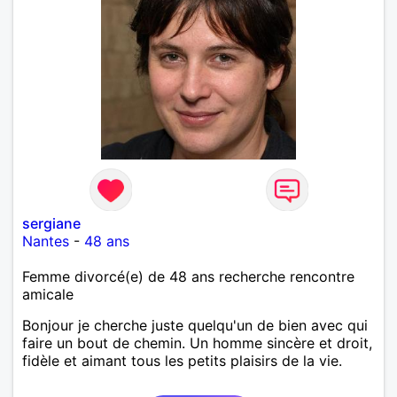
sergiane
Nantes
-
48 ans
Femme divorcé(e) de 48 ans recherche rencontre
amicale
Bonjour je cherche juste quelqu'un de bien avec qui
faire un bout de chemin. Un homme sincère et droit,
fidèle et aimant tous les petits plaisirs de la vie.