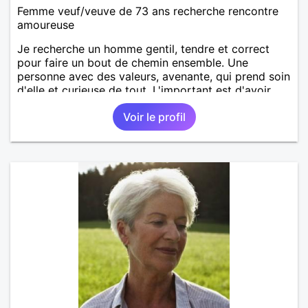
Femme veuf/veuve de 73 ans recherche rencontre
amoureuse
Je recherche un homme gentil, tendre et correct
pour faire un bout de chemin ensemble. Une
personne avec des valeurs, avenante, qui prend soin
d'elle et curieuse de tout. L'important est d'avoir
une complicité de tous les instants. Je suis prête de
Voir le profil
nouveau a faire confiance mais avec des limites. Au
plaisir de vous lire et essayez de répondre !