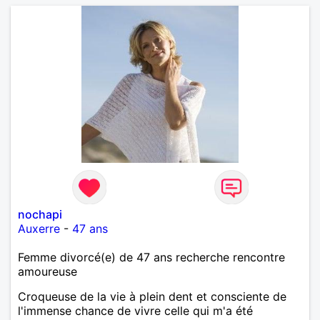
nochapi
Auxerre
-
47 ans
Femme divorcé(e) de 47 ans recherche rencontre
amoureuse
Croqueuse de la vie à plein dent et consciente de
l'immense chance de vivre celle qui m'a été