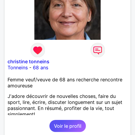
christine tonneins
Tonneins
-
68 ans
Femme veuf/veuve de 68 ans recherche rencontre
amoureuse
J'adore découvrir de nouvelles choses, faire du
sport, lire, écrire, discuter longuement sur un sujet
passionnant. En résumé, profiter de la vie, tout
simplement!
Voir le profil