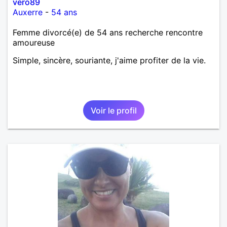
vero89
Auxerre
-
54 ans
Femme divorcé(e) de 54 ans recherche rencontre
amoureuse
Simple, sincère, souriante, j'aime profiter de la vie.
Voir le profil