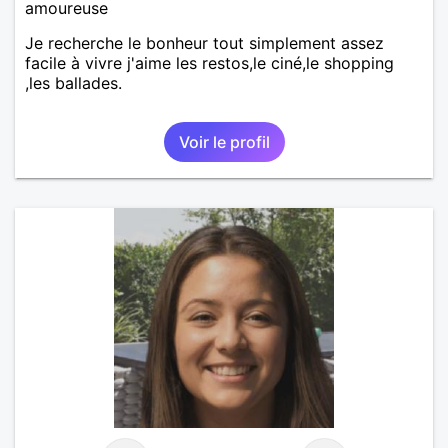
amoureuse
Je recherche le bonheur tout simplement assez
facile à vivre j'aime les restos,le ciné,le shopping
,les ballades.
Voir le profil