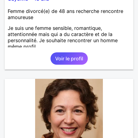
Femme divorcé(e) de 48 ans recherche rencontre
amoureuse
Je suis une femme sensible, romantique,
attentionnée mais qui a du caractère et de la
personnalité. Je souhaite rencontrer un homme
même profil.
Voir le profil