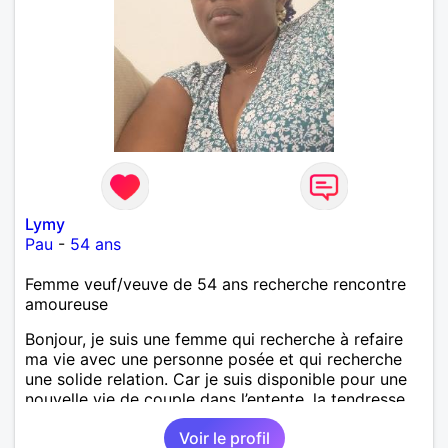
Lymy
Pau
-
54 ans
Femme veuf/veuve de 54 ans recherche rencontre
amoureuse
Bonjour, je suis une femme qui recherche à refaire
ma vie avec une personne posée et qui recherche
une solide relation. Car je suis disponible pour une
nouvelle vie de couple dans l’entente, la tendresse,
l’amour, l’harmonie la complicité. Le respect et enfin
Voir le profil
la fidélité.