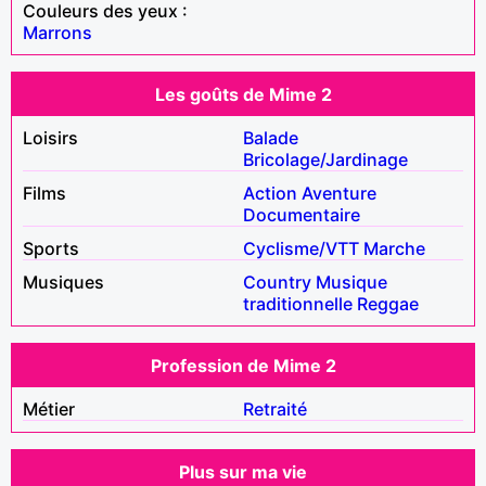
Couleurs des yeux :
Marrons
Les goûts de Mime 2
Loisirs
Balade
Bricolage/Jardinage
Films
Action
Aventure
Documentaire
Sports
Cyclisme/VTT
Marche
Musiques
Country
Musique
traditionnelle
Reggae
Profession de Mime 2
Métier
Retraité
Plus sur ma vie