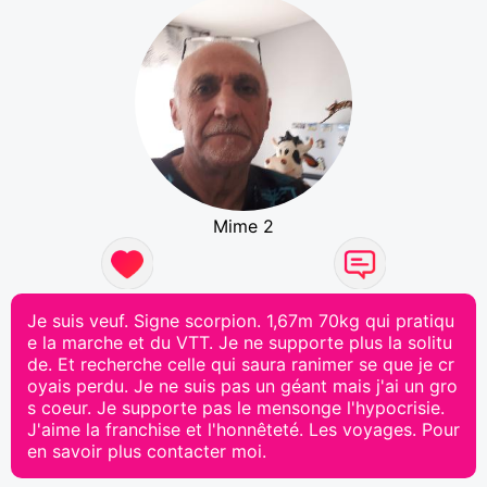
Mime 2
Je suis veuf. Signe scorpion. 1,67m 70kg qui pratiqu
e la marche et du VTT. Je ne supporte plus la solitu
de. Et recherche celle qui saura ranimer se que je cr
oyais perdu. Je ne suis pas un géant mais j'ai un gro
s coeur. Je supporte pas le mensonge l'hypocrisie.
J'aime la franchise et l'honnêteté. Les voyages. Pour
en savoir plus contacter moi.