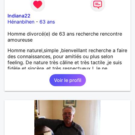
Indiana22
Hénanbihen
-
63 ans
Homme divorcé(e) de 63 ans recherche rencontre
amoureuse
Homme naturel,simple ,bienveillant recherche a faire
des connaissances, pour amitiés ou plus selon
feeling. De nature très câline et très tactile ,je suis
fidèle et sincère.,et très respectueux ! Je ne
supporte pas le mensonge.Rien ne vaut une vraie
Voir le profil
rencontre,pour échanger en toute simplicité,j'ai du
mal à prolonger des échanges virtuels Je suis plutôt
attiré par des femmes ayant la cinquantaine ,belles
dans leurs têtes et dans leurs corps. Féminines
naturellement ,sans fards ,ni excès A vous de jouer
Mesdames 😉