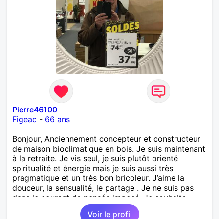
Pierre46100
Figeac
-
66 ans
Bonjour, Anciennement concepteur et constructeur
de maison bioclimatique en bois. Je suis maintenant
à la retraite. Je vis seul, je suis plutôt orienté
spiritualité et énergie mais je suis aussi très
pragmatique et un très bon bricoleur. J’aime la
douceur, la sensualité, le partage . Je ne suis pas
dans le courant de pensée imposé. Je souhaite
rencontrer une personne pour partager,
Voir le profil
expérimenté, découvrir ensemble et se soutenir