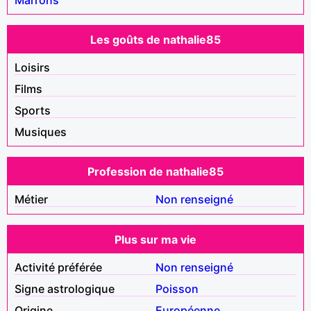
Les goûts de nathalie85
Loisirs
Films
Sports
Musiques
Profession de nathalie85
Métier
Non renseigné
Plus sur ma vie
Activité préférée
Non renseigné
Signe astrologique
Poisson
Origine
Européenne