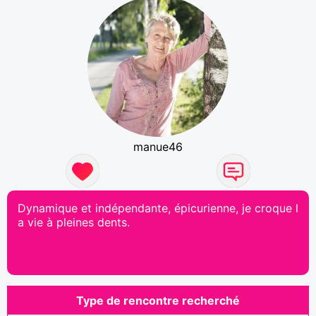
manue46
Dynamique et indépendante, épicurienne, je croque l
a vie à pleines dents.
Type de rencontre recherché