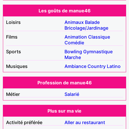
Les goûts de manue46
Loisirs
Animaux
Balade
Bricolage/Jardinage
Films
Animation
Classique
Comédie
Sports
Bowling
Gymnastique
Marche
Musiques
Ambiance
Country
Latino
Profession de manue46
Métier
Salarié
Plus sur ma vie
Activité préférée
Aller au restaurant