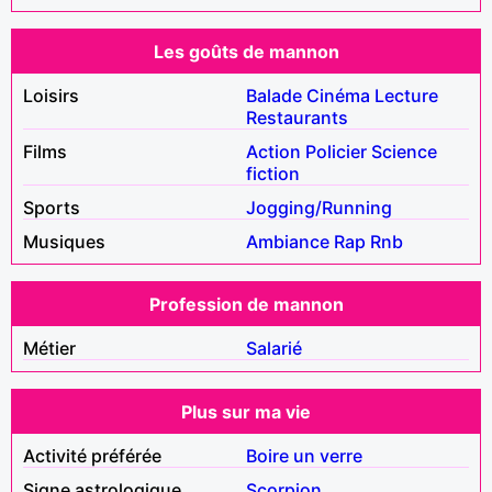
Les goûts de mannon
Loisirs
Balade
Cinéma
Lecture
Restaurants
Films
Action
Policier
Science
fiction
Sports
Jogging/Running
Musiques
Ambiance
Rap
Rnb
Profession de mannon
Métier
Salarié
Plus sur ma vie
Activité préférée
Boire un verre
Signe astrologique
Scorpion