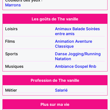
Marrons
Les goûts de The vanille
Loisirs
Animaux
Balade
Soirées
entre amis
Films
Animation
Aventure
Classique
Sports
Danse
Jogging/Running
Natation
Musiques
Ambiance
Gospel
Rnb
Profession de The vanille
Métier
Salarié
Plus sur ma vie