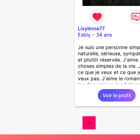
Livylinne77
Esbly
-
34 ans
Je suis une personne simp
naturelle, sérieuse, sympa
et plutôt réservée. J'aime 
choses simples de la vie. 
ce que je veux et ce que j
veux pas. J'aime le roman
les discussions, les échan
intellectuels. J'aime appre
Voir le profil
j'aime partager mes
expériences. J'aime surtou
bon vin rouge et les repas
gastronomiques. Soyez v
même et n'hésitez pas à 
1
contacter. :)