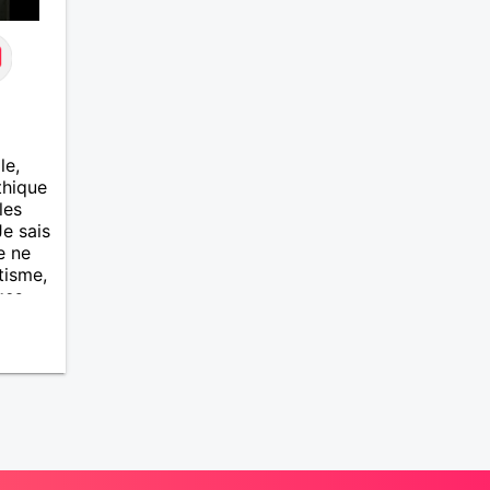
le,
thique
les
Je sais
e ne
tisme,
ges
ndre,
t le
ous
me