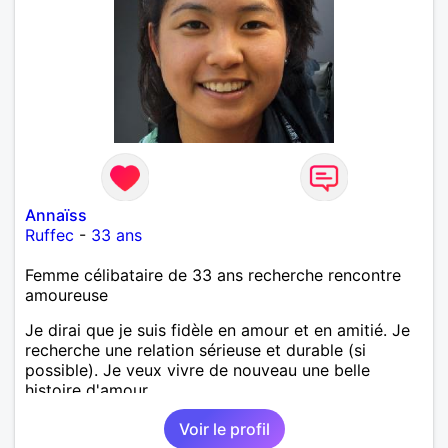
Annaïss
Ruffec
-
33 ans
Femme célibataire de 33 ans recherche rencontre
amoureuse
Je dirai que je suis fidèle en amour et en amitié. Je
recherche une relation sérieuse et durable (si
possible). Je veux vivre de nouveau une belle
histoire d'amour.
Voir le profil