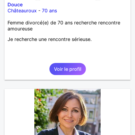
Douce
Châteauroux
-
70 ans
Femme divorcé(e) de 70 ans recherche rencontre
amoureuse
Je recherche une rencontre sérieuse.
Voir le profil