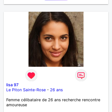
lisa 97
Le Piton Sainte-Rose
-
26 ans
Femme célibataire de 26 ans recherche rencontre
amoureuse