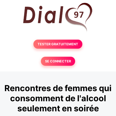
TESTER GRATUITEMENT
SE CONNECTER
Rencontres de femmes qui
consomment de l'alcool
seulement en soirée