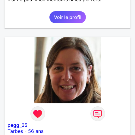
Voir le profil
pegg_65
Tarbes
-
56 ans