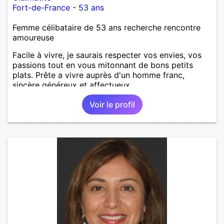
Fort-de-France
-
53 ans
Femme célibataire de 53 ans recherche rencontre
amoureuse
Facile à vivre, je saurais respecter vos envies, vos
passions tout en vous mitonnant de bons petits
plats. Prête a vivre auprès d'un homme franc,
sincère généreux et affectueux...
Voir le profil