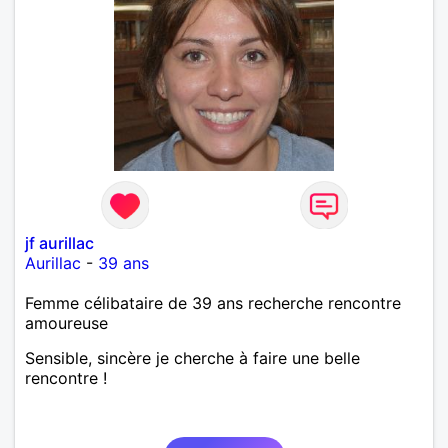
jf aurillac
Aurillac
-
39 ans
Femme célibataire de 39 ans recherche rencontre
amoureuse
Sensible, sincère je cherche à faire une belle
rencontre !