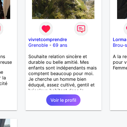
donner
au des
m’a am
simple
rencon
me par
une re
vivretcomprendre
Lorma
simplic
Grenoble
-
69 ans
Brou-s
sincér
fous r
ans
Souhaite relation sincère et
A la r
renden
ureuse
durable ou belle amitié. Mes
pour v
cherch
enfants sont indépendants mais
Femme
quelqu
he
comptent beaucoup pour moi.
partag
 la
Je cherche un homme bien
chose 
cité
éduqué, assez cultivé, gentil et
J’aime
bricoleur, habitant dans la
balade
région grenobloise. Ecrivez-moi,
endroi
Voir le profil
je ne vois pas les coups de
rien, 
coeur.
parfois
J’appr
films e
livre 