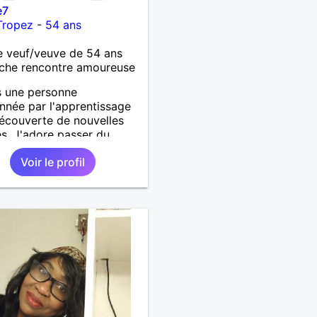
e7
Tropez
-
54 ans
 veuf/veuve de 54 ans
che rencontre amoureuse
s une personne
nnée par l'apprentissage
découverte de nouvelles
es. J'adore passer du
à lire et à explorer des
Voir le profil
différentes. Une chose
s autres doivent savoir sur
'est que j'apprécie
ément les échanges
tiques et les
sations profondes. De
e suis toujours prêt à aider
outenir ceux qui en ont
. J'espère que cela vous
un aperçu de qui je suis !
 beaucoup cette idée de «