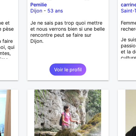
Pemilie
carrin
Dijon
-
53 ans
Saint-
me et
Je ne sais pas trop quoi mettre
Femme
me pèse
et nous verrons bien si une belle
recher
rencontre peut se faire sur
Je sui
 faire
Dijon.
passio
oi, qui
et la 
ntes,
cultur
aime
temps 
ui sera
Voir le profil
idées 
nt le
que le
n qui
moi, c
Le
énorm
authen
conver
plus, j
et à s
besoin
donne 
J’aime