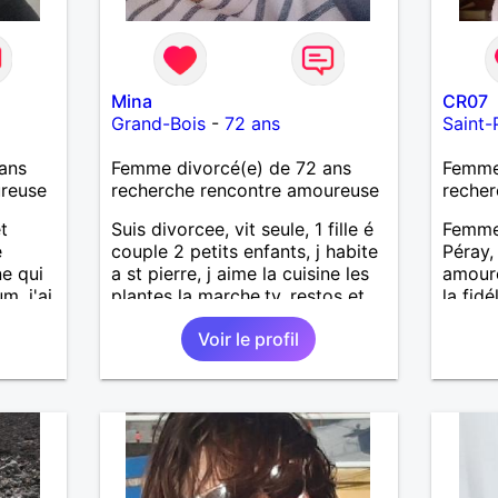
Mina
CR07
Grand-Bois
-
72 ans
Saint-
ans
Femme divorcé(e) de 72 ans
Femme
ureuse
recherche rencontre amoureuse
recher
t
Suis divorcee, vit seule, 1 fille é
Femme 
e
couple 2 petits enfants, j habite
Péray,
e qui
a st pierre, j aime la cuisine les
amoure
. j'ai
plantes la marche,tv, restos et
la fidé
e
voyages 1m65 68 kgse
aventu
Voir le profil
e
une re
sur du
échan
savoir 
les deu
Au plai