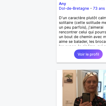
Any
Dol-de-Bretagne
-
73 ans
D'un caractère plutôt cal
solitaire (cette solitude 
un peu parfois), j'aimerai
rencontrer celui qui pourra
un bout de chemin avec m
aime se balader, les broca
les expos, le cinéma, qui 
danser serait un plus, et q
Voir le profil
d'un caractère joyeux, aya
sens de l'humour, quelqu'u
sera gentil et prévenant. 
reste est à découvrir !!