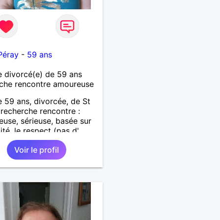
Péray
-
59 ans
 divorcé(e) de 59 ans
che rencontre amoureuse
59 ans, divorcée, de St
 recherche rencontre :
use, sérieuse, basée sur
lité, le respect (pas d'
re d'un soir). Rien ne vaut
Voir le profil
ncontre après quelques
ges par messages pour
si il y a un feeling entre
x et le désir de se revoir.
sir de se découvrir...