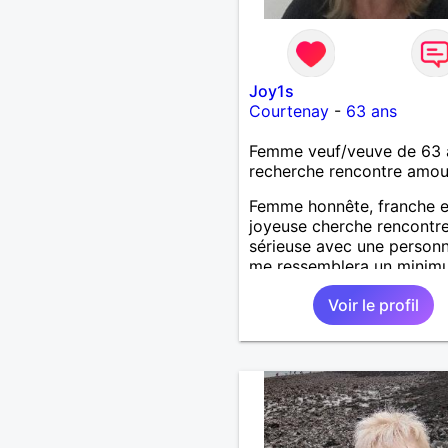
Joy1s
Courtenay
-
63 ans
Femme veuf/veuve de 63 
recherche rencontre amo
Femme honnête, franche e
joyeuse cherche rencontr
sérieuse avec une personn
me ressemblera un minimum
des défauts comme tout l
Voir le profil
monde et souhaite une vi
sereine dans une relation 
long terme.