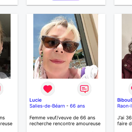
LE PARTAGE DES BELLES
CHOSES DE LA VIE : BALADES,
VOYAGES EN FRANCE OU
AILLEURS. ETRE A L ECOUTE
DE L AUTRE, ET LA VIE SERA
PLUS BELLE
ENCORE.....................
Lucie
Bibou
Salies-de-Béarn
-
66 ans
Raon-l
ns
Femme veuf/veuve de 66 ans
J’ai 36
ureuse
recherche rencontre amoureuse
faire 