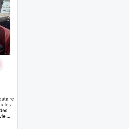
j’aime
restau
animau
tout c
pleine
une pe
avec d
la bie
précie
reconn
soi-mê
qualit
douceu
parle 
début 
fois e
plus f
bataire
de taq
ou les
profon
 des
pas un
e....
mais d
d’enga