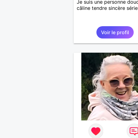
Je suis une personne dou
câline tendre sincère séri
Voir le profil