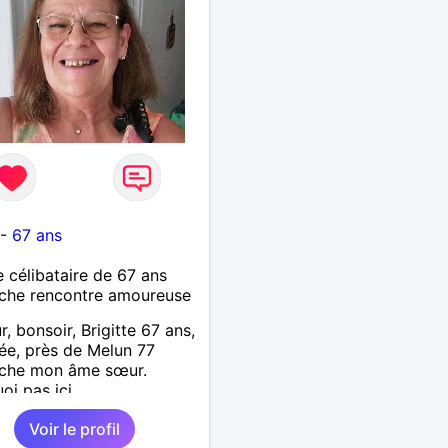
-
67 ans
célibataire de 67 ans
che rencontre amoureuse
r, bonsoir, Brigitte 67 ans,
ée, près de Melun 77
rche mon âme sœur.
oi pas ici.
Voir le profil