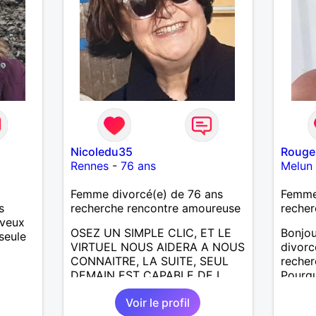
Nicoledu35
Rouge
Rennes
-
76 ans
Melun
Femme divorcé(e) de 76 ans
Femme 
s
recherche rencontre amoureuse
recher
 veux
OSEZ UN SIMPLE CLIC, ET LE
Bonjou
seule
VIRTUEL NOUS AIDERA A NOUS
divorc
CONNAITRE, LA SUITE, SEUL
reche
DEMAIN EST CAPABLE DE L
Pourqu
ECRIRE; J AIMERAIS
Voir le profil
RENCONTRER, LA COMPLICITE,