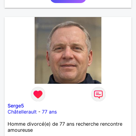
de détente , de loisirs et d'intimités dans le respect
mutuel sur ma région du 57/54.
Serge5
Châtellerault
-
77 ans
Homme divorcé(e) de 77 ans recherche rencontre
amoureuse