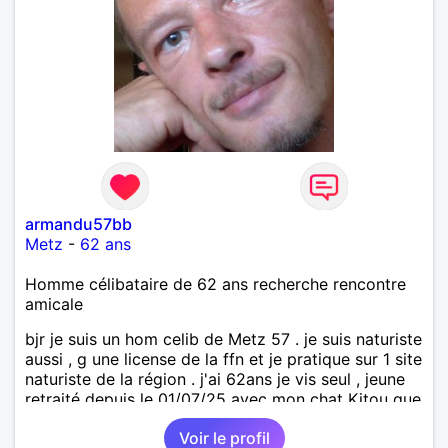
armandu57bb
Metz
-
62 ans
Homme célibataire de 62 ans recherche rencontre
amicale
bjr je suis un hom celib de Metz 57 . je suis naturiste
aussi , g une license de la ffn et je pratique sur 1 site
naturiste de la région . j'ai 62ans je vis seul , jeune
retraité depuis le 01/07/25 avec mon chat Kitou que
j'ai adopté en 04/2023 , je recherche une femme
Voir le profil
pour amitié et compagnie , partager des moments