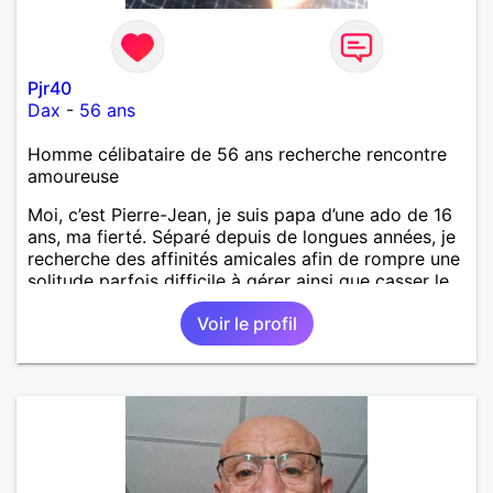
Pjr40
Dax
-
56 ans
Homme célibataire de 56 ans recherche rencontre
amoureuse
Moi, c’est Pierre-Jean, je suis papa d’une ado de 16
ans, ma fierté. Séparé depuis de longues années, je
recherche des affinités amicales afin de rompre une
solitude parfois difficile à gérer ainsi que casser le
vague à l’âme. L’amitié reste extrêmement
Voir le profil
importante à mes yeux mais peut se décliner en des
sentiments plus puissants. « Le temps fera son
œuvre » disait Arthur Schopenhauer, philosophe
allemand que j’adore. J’aime discuter sans pour
autant être trop locace. Je suis bourré de qualités
avec très peu de défauts. Je suis altruiste,
bienveillant, empathique, attentionné, honnête,
respectueux, doux de caractère et compréhensif : je