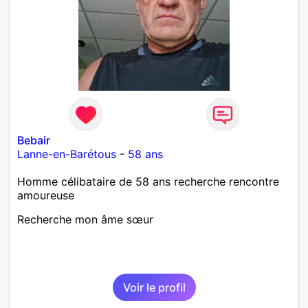
laisse « glisser » beaucoup de choses. Mais ne vous
m’éprenez pas Mesdames, si une personne que
j’aime me trahit une fois, il n’y aura pas de seconde
chance et je l’effacerai à « vitam eternam ».
Néanmoins, je suis un tout petit peu maniaque ainsi
qu’impatient. J’essaye de faire des efforts. Rien de
bien dramatique ! Du moins je le pense……Je suis un
homme facile à vivre. À vous si vous le souhaitez,
d’apprendre à me connaître davantage. J’en serai
ravi….A très bientôt je l’espère.
Bebair
Lanne-en-Barétous
-
58 ans
Homme célibataire de 58 ans recherche rencontre
amoureuse
Recherche mon âme sœur
Voir le profil