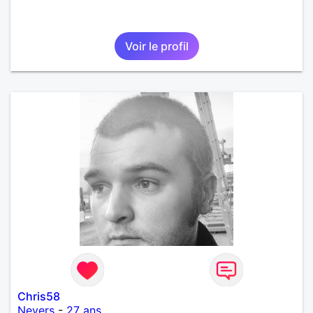
Voir le profil
Chris58
Nevers
-
27 ans